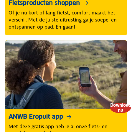
Fietsproducten shoppen
Of je nu kort of lang fietst, comfort maakt het
verschil. Met de juiste uitrusting ga je soepel en
ontspannen op pad. En gaan!
Download
nu
ANWB Eropuit app
Met deze gratis app heb je al onze fiets- en