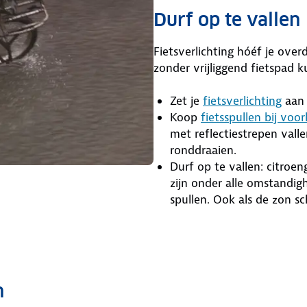
Durf op te vallen
Fietsverlichting hóéf je ove
zonder vrijliggend fietspad 
Zet je
fietsverlichting
aan 
Koop
fietsspullen bij voo
met reflectiestrepen vall
ronddraaien.
Durf op te vallen: citroeng
zijn onder alle omstandig
spullen. Ook als de zon sch
n