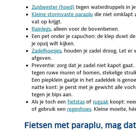
Zuidwester (hoed)
tegen waterdruppels in je
Kleine stormvaste paraplu
die niet omklapt 
vat op krijgt.
Rainlegs
, alleen voor de bovenbenen.
Een pet onder je capuchon: de klep duwt d
je opzij wilt kijken.
Zadelhoesjes
, houden je zadel droog. Let er 
afgeven.
Preventie: zorg dat je zadel niet kapot gaat. Z
tegen ruwe muren of bomen, stekelige strui
Een piepklein gaatje in het zadeldek is geno
natte kont: je perst met je gewicht alle voch
tegen je bips aan.
Als je toch een
fietstas
of
rugzak
koopt: nee
of gebruik een
regenhoes
. Kleine moeite, héé
Fietsen met paraplu, mag dat