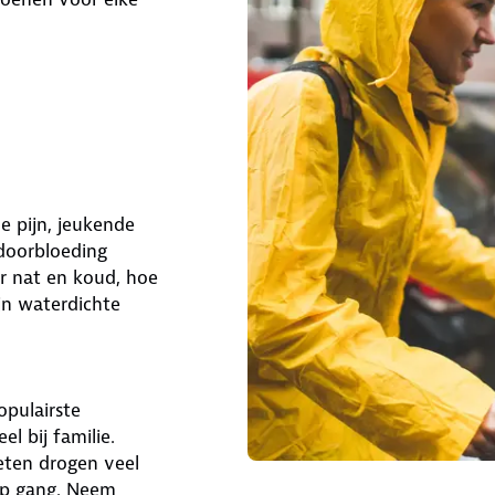
de pijn, jeukende
 doorbloeding
r nat en koud, hoe
jn waterdichte
opulairste
l bij familie.
eten drogen veel
op gang. Neem