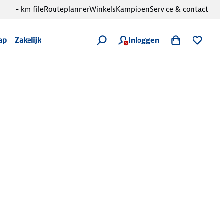
- km file
Routeplanner
Winkels
Kampioen
Service & contact
Inloggen
ap
Zakelijk