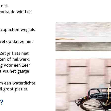
 nek.
zodra de wind er
e capuchon weg als
wel op dat ze niet
et je fiets niet
ken of hekwerk.
eg voor een zeer
t via het gaatje
m een waterdichte
l groot plezier.
?