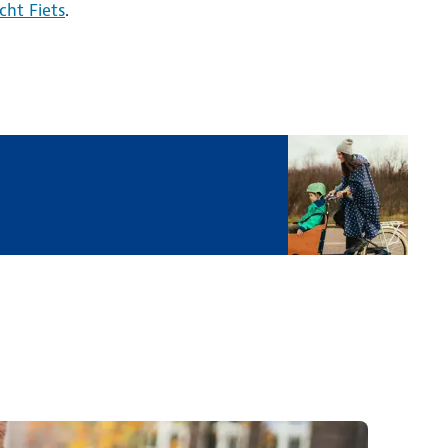
ht Fiets
.