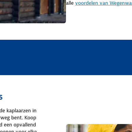
alle
voordelen van Wegenwac
s
de kaplaarzen in
erweg bent. Koop
nd een opvallend
choenen voor elke