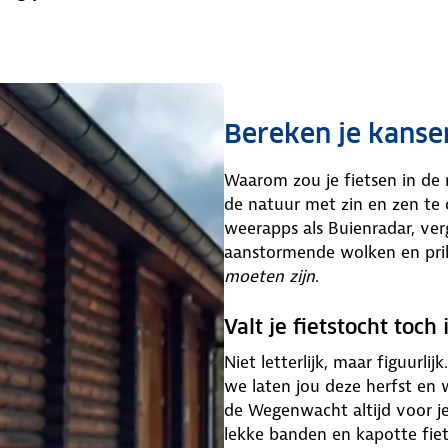
Bereken je kanse
Waarom zou je fietsen in de r
de natuur met zin en zen te
weerapps als Buienradar, verg
aanstormende wolken en prik 
moeten
zijn
.
Valt je fietstocht toch
Niet letterlijk, maar figuurl
we laten jou deze herfst en w
de Wegenwacht altijd voor je
lekke banden en kapotte fiet