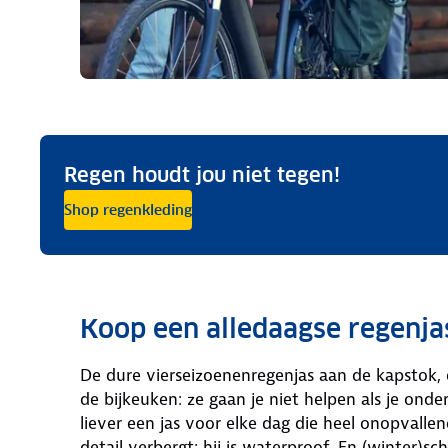
Regen houdt jou niet tegen!
Shop regenkleding
Koop een alledaagse regenja
De dure vierseizoenenregenjas aan de kapstok, 
de bijkeuken: ze gaan je niet helpen als je ond
liever een jas voor elke dag die heel onopvalle
detail verbergt: hij is waterproof. En (winter)s