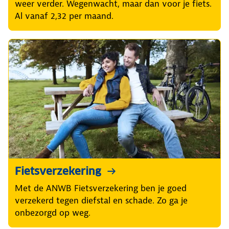
weer verder. Wegenwacht, maar dan voor je fiets.
Al vanaf 2,32 per maand.
Fietsverzekering
Met de ANWB Fietsverzekering ben je goed
verzekerd tegen diefstal en schade. Zo ga je
onbezorgd op weg.