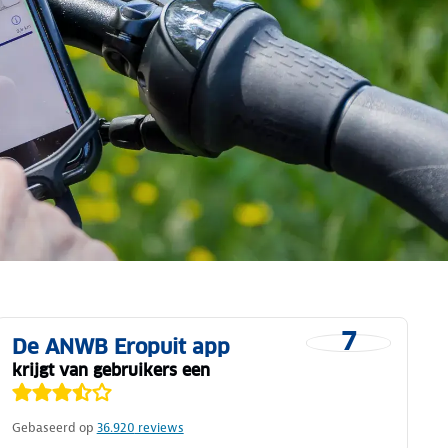
7
De ANWB Eropuit app
krijgt van gebruikers een
Gebaseerd op
36.920
reviews