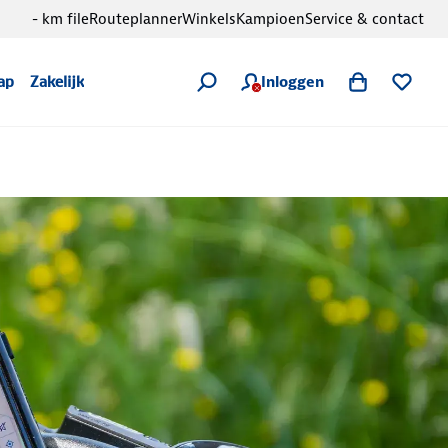
- km file
Routeplanner
Winkels
Kampioen
Service & contact
Inloggen
ap
Zakelijk