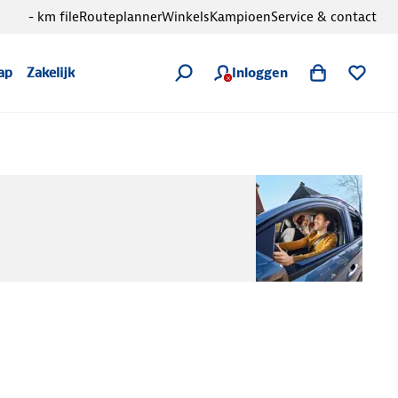
- km file
Routeplanner
Winkels
Kampioen
Service & contact
Inloggen
ap
Zakelijk