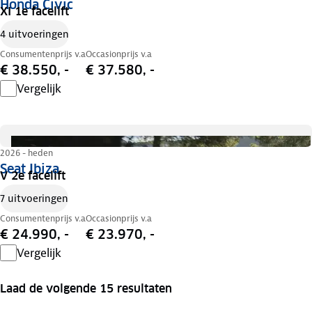
Honda Civic
XI 1e facelift
4 uitvoeringen
Consumentenprijs v.a
Occasionprijs v.a
€ 38.550, -
€ 37.580, -
Vergelijk
2026 - heden
Seat Ibiza
V 2e facelift
7 uitvoeringen
Consumentenprijs v.a
Occasionprijs v.a
€ 24.990, -
€ 23.970, -
Vergelijk
Laad de volgende 15 resultaten