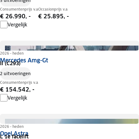
5 uitvoeringen
Consumentenprijs v.a
Occasionprijs v.a
€ 26.990, -
€ 25.895, -
Vergelijk
2026 - heden
Mercedes Amg-Gt
II (C293)
2 uitvoeringen
Consumentenprijs v.a
€ 154.542, -
Vergelijk
2026 - heden
Opel Astra
L 1e facelift