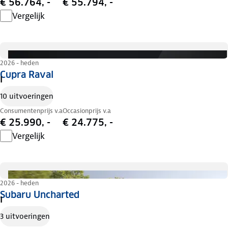
€ 56.764, -
€ 55.794, -
Vergelijk
2026 - heden
Cupra Raval
I
10 uitvoeringen
Consumentenprijs v.a
Occasionprijs v.a
€ 25.990, -
€ 24.775, -
Vergelijk
2026 - heden
Subaru Uncharted
I
3 uitvoeringen