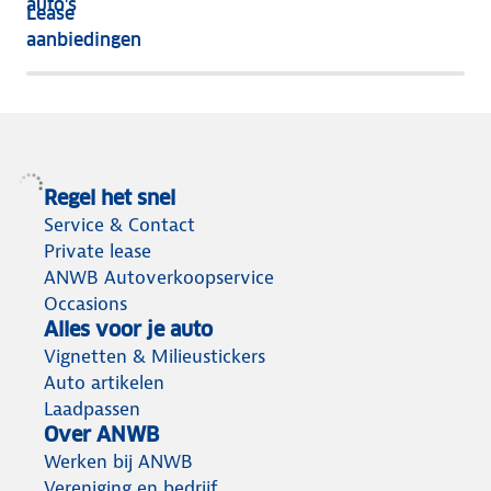
auto's
Lease
het
aanbiedingen
meeste
terug
Regel het snel
Service & Contact
Private lease
ANWB Autoverkoopservice
Occasions
Alles voor je auto
Vignetten & Milieustickers
Auto artikelen
Laadpassen
Over ANWB
Werken bij ANWB
Vereniging en bedrijf