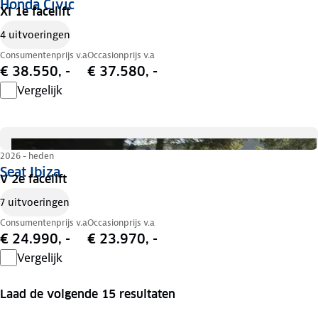
Honda Civic
XI 1e facelift
4 uitvoeringen
Consumentenprijs v.a
Occasionprijs v.a
€ 38.550, -
€ 37.580, -
Vergelijk
2026 - heden
Seat Ibiza
V 2e facelift
7 uitvoeringen
Consumentenprijs v.a
Occasionprijs v.a
€ 24.990, -
€ 23.970, -
Vergelijk
Laad de volgende 15 resultaten