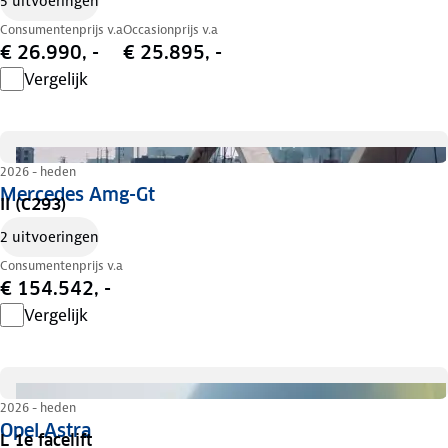
5 uitvoeringen
Consumentenprijs v.a
Occasionprijs v.a
€ 26.990, -
€ 25.895, -
Vergelijk
2026 - heden
Mercedes Amg-Gt
II (C293)
2 uitvoeringen
Consumentenprijs v.a
€ 154.542, -
Vergelijk
2026 - heden
Opel Astra
L 1e facelift