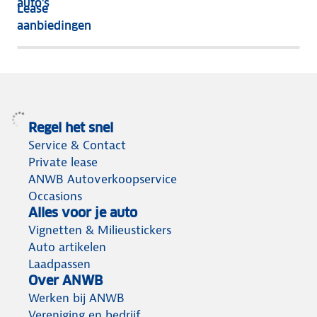
auto's
Lease
het
aanbiedingen
meeste
terug
Regel het snel
Service & Contact
Private lease
ANWB Autoverkoopservice
Occasions
Alles voor je auto
Vignetten & Milieustickers
Auto artikelen
Laadpassen
Over ANWB
Werken bij ANWB
Vereniging en bedrijf