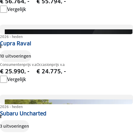
€ 56.764, -
€ 55.794, -
Vergelijk
2026 - heden
Cupra Raval
I
10 uitvoeringen
Consumentenprijs v.a
Occasionprijs v.a
€ 25.990, -
€ 24.775, -
Vergelijk
2026 - heden
Subaru Uncharted
I
3 uitvoeringen