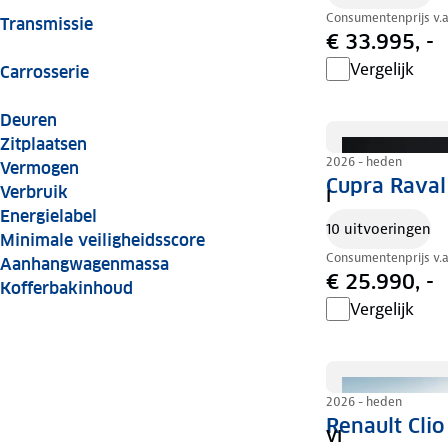
Consumentenprijs v.
Transmissie
€ 33.995, -
Vergelijk
Carrosserie
Deuren
Zitplaatsen
2026 - heden
Vermogen
Cupra Raval
Verbruik
I
Energielabel
10 uitvoeringen
Minimale veiligheidsscore
Consumentenprijs v.
Aanhangwagenmassa
€ 25.990, -
Kofferbakinhoud
Vergelijk
2026 - heden
Renault Clio
VI