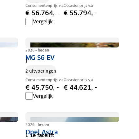
Consumentenprijs v.a
Occasionprijs v.a
€ 56.764, -
€ 55.794, -
Vergelijk
2026 - heden
MG S6 EV
I
2 uitvoeringen
Consumentenprijs v.a
Occasionprijs v.a
€ 45.750, -
€ 44.621, -
Vergelijk
2026 - heden
Opel Astra
L 1e facelift