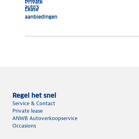
Private
nog
auto's
Lease
het
aanbiedingen
meeste
terug
Regel het snel
Service & Contact
Private lease
ANWB Autoverkoopservice
Occasions