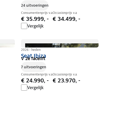
24 uitvoeringen
Consumentenprijs v.a
Occasionprijs v.a
€ 35.999, -
€ 34.499, -
Vergelijk
2026 - heden
Seat Ibiza
V 2e facelift
7 uitvoeringen
Consumentenprijs v.a
Occasionprijs v.a
€ 24.990, -
€ 23.970, -
Vergelijk