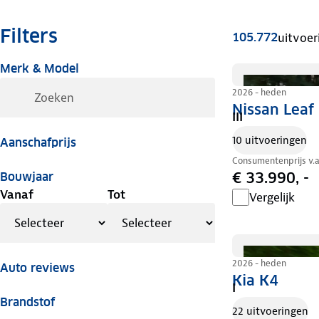
Filters
105.772
uitvoer
Merk & Model
2026 - heden
Nissan Leaf
III
10 uitvoeringen
Aanschafprijs
Consumentenprijs v.
€ 33.990, -
Bouwjaar
Vanaf
Tot
Vergelijk
2026 - heden
Auto reviews
Kia K4
I
Brandstof
22 uitvoeringen