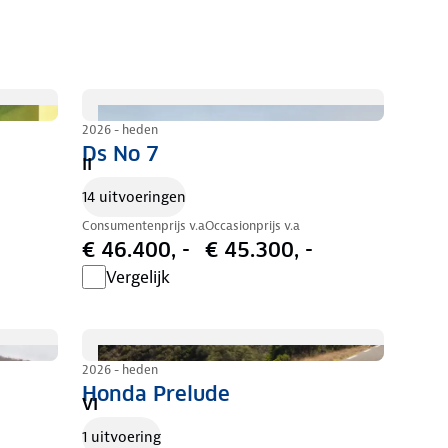
2026 - heden
Ds No 7
II
14 uitvoeringen
Consumentenprijs v.a
Occasionprijs v.a
€ 46.400, -
€ 45.300, -
Vergelijk
2026 - heden
Honda Prelude
VI
1 uitvoering