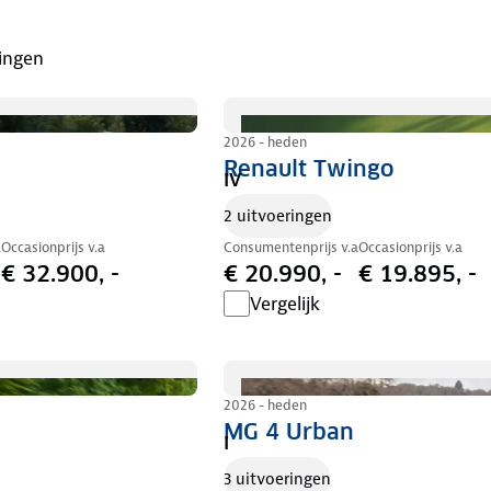
ingen
2026 - heden
Renault Twingo
IV
2 uitvoeringen
a
Occasionprijs v.a
Consumentenprijs v.a
Occasionprijs v.a
€ 32.900, -
€ 20.990, -
€ 19.895, -
Vergelijk
2026 - heden
MG 4 Urban
I
3 uitvoeringen