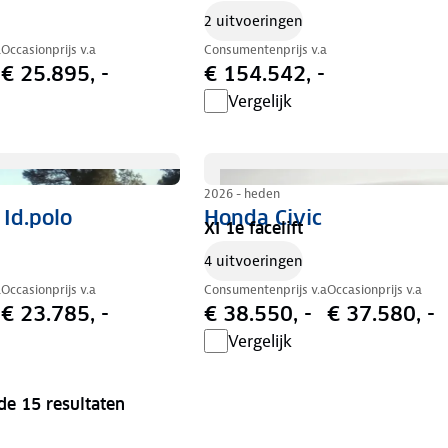
2 uitvoeringen
a
Occasionprijs v.a
Consumentenprijs v.a
€ 25.895, -
€ 154.542, -
Vergelijk
2026 - heden
Id.polo
Honda Civic
XI 1e facelift
4 uitvoeringen
a
Occasionprijs v.a
Consumentenprijs v.a
Occasionprijs v.a
€ 23.785, -
€ 38.550, -
€ 37.580, -
Vergelijk
de 15 resultaten