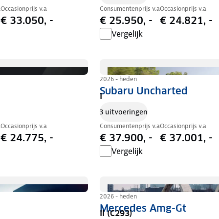
a
Occasionprijs v.a
Consumentenprijs v.a
Occasionprijs v.a
€ 33.050, -
€ 25.950, -
€ 24.821, -
Vergelijk
2026 - heden
Subaru Uncharted
I
3 uitvoeringen
a
Occasionprijs v.a
Consumentenprijs v.a
Occasionprijs v.a
€ 24.775, -
€ 37.900, -
€ 37.001, -
Vergelijk
2026 - heden
Mercedes Amg-Gt
II (C293)