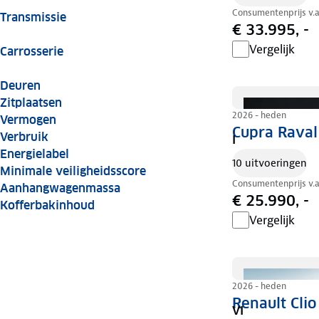
Consumentenprijs v.
Transmissie
€ 33.995, -
Vergelijk
Carrosserie
Deuren
Zitplaatsen
2026 - heden
Vermogen
Cupra Raval
Verbruik
I
Energielabel
10 uitvoeringen
Minimale veiligheidsscore
Consumentenprijs v.
Aanhangwagenmassa
€ 25.990, -
Kofferbakinhoud
Vergelijk
2026 - heden
Renault Clio
VI