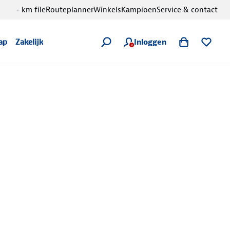
- km file
Routeplanner
Winkels
Kampioen
Service & contact
Inloggen
ap
Zakelijk