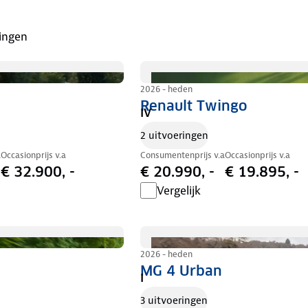
ingen
2026 - heden
Renault Twingo
IV
2 uitvoeringen
a
Occasionprijs v.a
Consumentenprijs v.a
Occasionprijs v.a
€ 32.900, -
€ 20.990, -
€ 19.895, -
Vergelijk
2026 - heden
MG 4 Urban
I
3 uitvoeringen