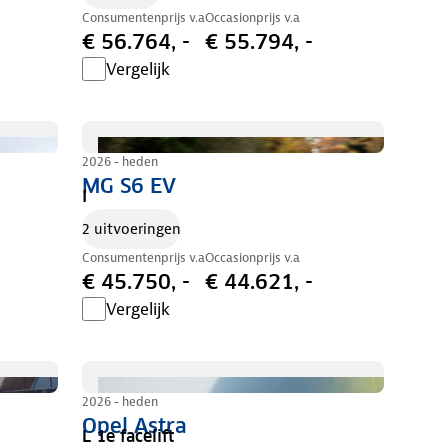
Consumentenprijs v.a
Occasionprijs v.a
€ 56.764, -
€ 55.794, -
Vergelijk
2026 - heden
MG S6 EV
I
2 uitvoeringen
Consumentenprijs v.a
Occasionprijs v.a
€ 45.750, -
€ 44.621, -
Vergelijk
2026 - heden
Opel Astra
L 1e facelift