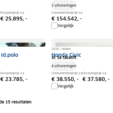
2 uitvoeringen
a
Occasionprijs v.a
Consumentenprijs v.a
€ 25.895, -
€ 154.542, -
Vergelijk
2026 - heden
Id.polo
Honda Civic
XI 1e facelift
4 uitvoeringen
a
Occasionprijs v.a
Consumentenprijs v.a
Occasionprijs v.a
€ 23.785, -
€ 38.550, -
€ 37.580, -
Vergelijk
de 15 resultaten