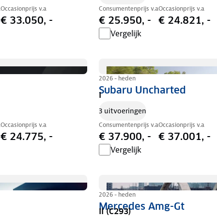
a
Occasionprijs v.a
Consumentenprijs v.a
Occasionprijs v.a
€ 33.050, -
€ 25.950, -
€ 24.821, -
Vergelijk
2026 - heden
Subaru Uncharted
I
3 uitvoeringen
a
Occasionprijs v.a
Consumentenprijs v.a
Occasionprijs v.a
€ 24.775, -
€ 37.900, -
€ 37.001, -
Vergelijk
2026 - heden
Mercedes Amg-Gt
II (C293)