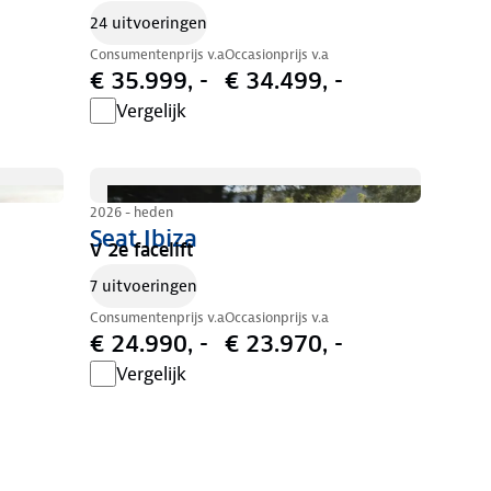
24 uitvoeringen
Consumentenprijs v.a
Occasionprijs v.a
€ 35.999, -
€ 34.499, -
Vergelijk
2026 - heden
Seat Ibiza
V 2e facelift
7 uitvoeringen
Consumentenprijs v.a
Occasionprijs v.a
€ 24.990, -
€ 23.970, -
Vergelijk