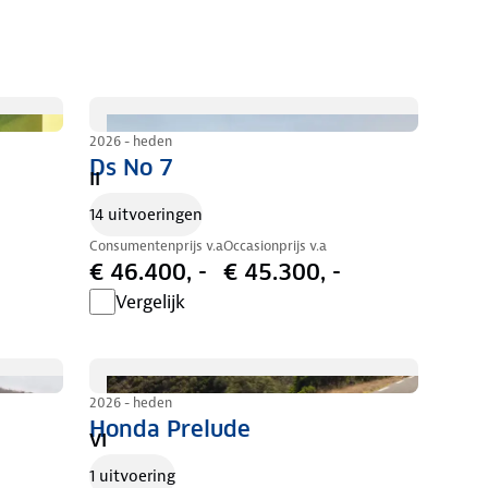
2026 - heden
Ds No 7
II
14 uitvoeringen
Consumentenprijs v.a
Occasionprijs v.a
€ 46.400, -
€ 45.300, -
Vergelijk
2026 - heden
Honda Prelude
VI
1 uitvoering