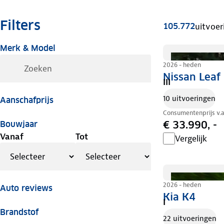
Filters
105.772
uitvoer
Merk & Model
2026 - heden
Nissan Leaf
III
10 uitvoeringen
Aanschafprijs
Consumentenprijs v.
€ 33.990, -
Bouwjaar
Vanaf
Tot
Vergelijk
2026 - heden
Auto reviews
Kia K4
I
Brandstof
22 uitvoeringen