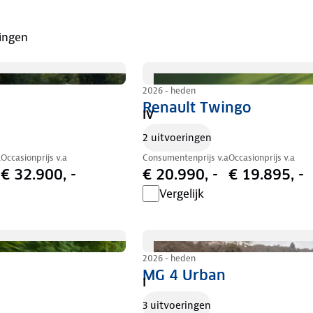
ingen
2026 - heden
Renault Twingo
IV
2 uitvoeringen
a
Occasionprijs v.a
Consumentenprijs v.a
Occasionprijs v.a
€ 32.900, -
€ 20.990, -
€ 19.895, -
Vergelijk
2026 - heden
MG 4 Urban
I
3 uitvoeringen