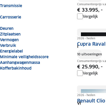
Consumentenprijs v.
Transmissie
€ 33.995, -
Vergelijk
Carrosserie
Deuren
Zitplaatsen
2026 - heden
Vermogen
Cupra Raval
Verbruik
I
Energielabel
10 uitvoeringen
Minimale veiligheidsscore
Consumentenprijs v.
Aanhangwagenmassa
€ 25.990, -
Kofferbakinhoud
Vergelijk
2026 - heden
Renault Clio
VI