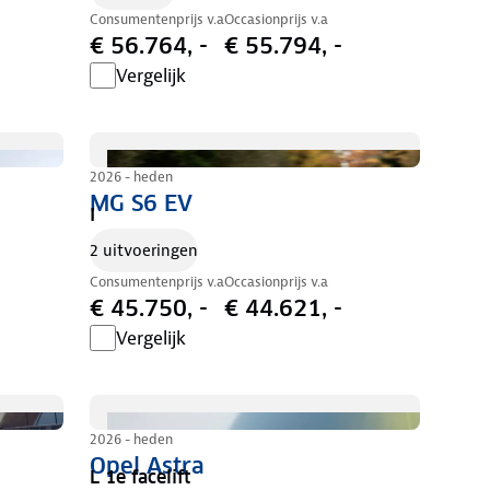
Consumentenprijs v.a
Occasionprijs v.a
€ 56.764, -
€ 55.794, -
Vergelijk
2026 - heden
MG S6 EV
I
2 uitvoeringen
Consumentenprijs v.a
Occasionprijs v.a
€ 45.750, -
€ 44.621, -
Vergelijk
2026 - heden
Opel Astra
L 1e facelift