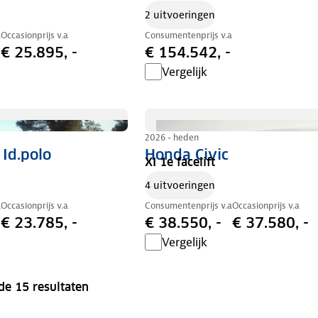
2 uitvoeringen
a
Occasionprijs v.a
Consumentenprijs v.a
€ 25.895, -
€ 154.542, -
Vergelijk
2026 - heden
Id.polo
Honda Civic
XI 1e facelift
4 uitvoeringen
a
Occasionprijs v.a
Consumentenprijs v.a
Occasionprijs v.a
€ 23.785, -
€ 38.550, -
€ 37.580, -
Vergelijk
de 15 resultaten