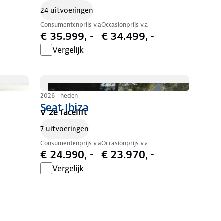
24 uitvoeringen
Consumentenprijs v.a
Occasionprijs v.a
€ 35.999, -
€ 34.499, -
Vergelijk
2026 - heden
Seat Ibiza
V 2e facelift
7 uitvoeringen
Consumentenprijs v.a
Occasionprijs v.a
€ 24.990, -
€ 23.970, -
Vergelijk