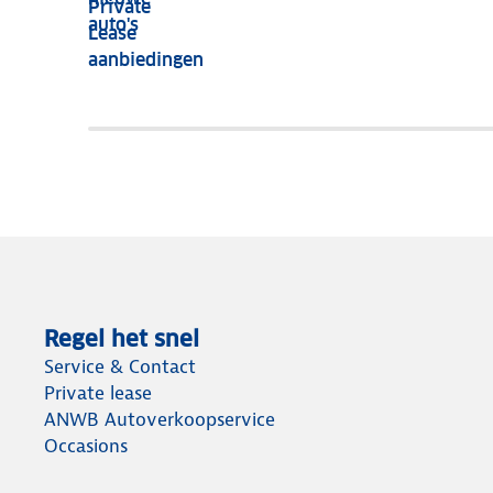
Private
nog
auto's
Lease
het
aanbiedingen
meeste
terug
Regel het snel
Service & Contact
Private lease
ANWB Autoverkoopservice
Occasions