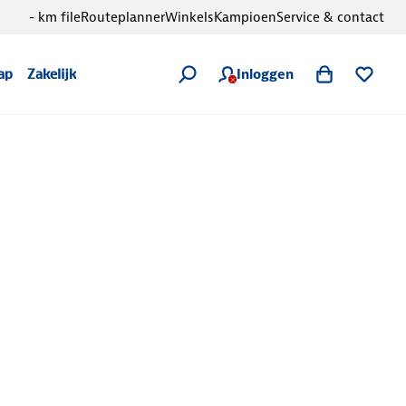
- km file
Routeplanner
Winkels
Kampioen
Service & contact
Inloggen
ap
Zakelijk