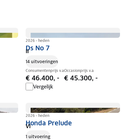
2026 - heden
Ds No 7
II
14 uitvoeringen
Consumentenprijs v.a
Occasionprijs v.a
€ 46.400, -
€ 45.300, -
Vergelijk
2026 - heden
Honda Prelude
VI
1 uitvoering