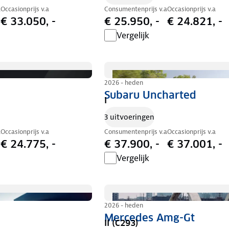
a
Occasionprijs v.a
Consumentenprijs v.a
Occasionprijs v.a
€ 33.050, -
€ 25.950, -
€ 24.821, -
Vergelijk
2026 - heden
Subaru Uncharted
I
3 uitvoeringen
a
Occasionprijs v.a
Consumentenprijs v.a
Occasionprijs v.a
€ 24.775, -
€ 37.900, -
€ 37.001, -
Vergelijk
2026 - heden
Mercedes Amg-Gt
II (C293)