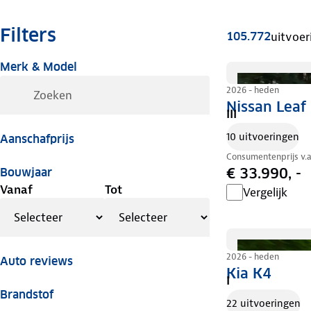
Filters
105.772
uitvoer
Merk & Model
2026 - heden
Nissan Leaf
III
10 uitvoeringen
Aanschafprijs
Consumentenprijs v.
€ 33.990, -
Bouwjaar
Vanaf
Tot
Vergelijk
2026 - heden
Auto reviews
Kia K4
I
Brandstof
22 uitvoeringen