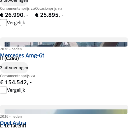
5 uitvoeringen
Consumentenprijs v.a
Occasionprijs v.a
€ 26.990, -
€ 25.895, -
Vergelijk
2026 - heden
Mercedes Amg-Gt
II (C293)
2 uitvoeringen
Consumentenprijs v.a
€ 154.542, -
Vergelijk
2026 - heden
Opel Astra
L 1e facelift