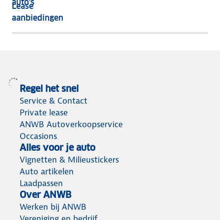
auto's
Lease
het
aanbiedingen
meeste
terug
Regel het snel
Service & Contact
Private lease
ANWB Autoverkoopservice
Occasions
Alles voor je auto
Vignetten & Milieustickers
Auto artikelen
Laadpassen
Over ANWB
Werken bij ANWB
Vereniging en bedrijf