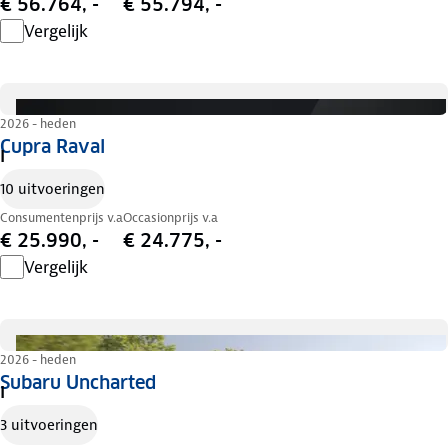
€ 56.764, -
€ 55.794, -
Vergelijk
2026 - heden
Cupra Raval
I
10 uitvoeringen
Consumentenprijs v.a
Occasionprijs v.a
€ 25.990, -
€ 24.775, -
Vergelijk
2026 - heden
Subaru Uncharted
I
3 uitvoeringen