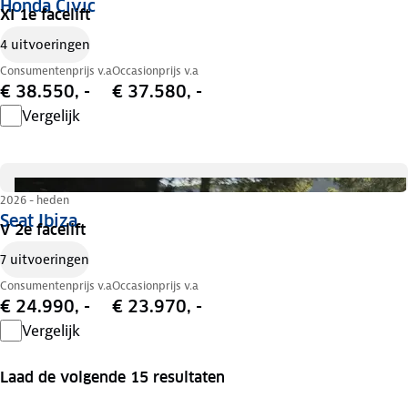
Honda Civic
XI 1e facelift
4 uitvoeringen
Consumentenprijs v.a
Occasionprijs v.a
€ 38.550, -
€ 37.580, -
Vergelijk
2026 - heden
Seat Ibiza
V 2e facelift
7 uitvoeringen
Consumentenprijs v.a
Occasionprijs v.a
€ 24.990, -
€ 23.970, -
Vergelijk
Laad de volgende 15 resultaten