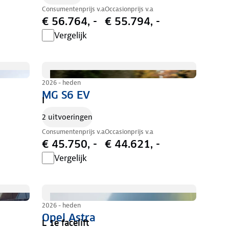
Consumentenprijs v.a
Occasionprijs v.a
€ 56.764, -
€ 55.794, -
Vergelijk
2026 - heden
MG S6 EV
I
2 uitvoeringen
Consumentenprijs v.a
Occasionprijs v.a
€ 45.750, -
€ 44.621, -
Vergelijk
2026 - heden
Opel Astra
L 1e facelift