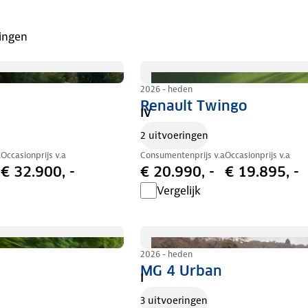
ingen
2026 - heden
Renault Twingo
IV
2 uitvoeringen
a
Occasionprijs v.a
Consumentenprijs v.a
Occasionprijs v.a
€ 32.900, -
€ 20.990, -
€ 19.895, -
Vergelijk
2026 - heden
MG 4 Urban
I
3 uitvoeringen