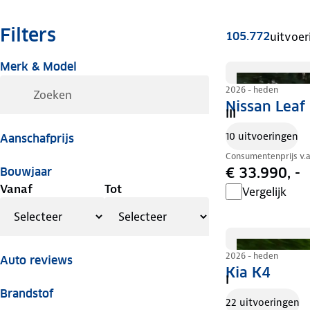
Filters
105.772
uitvoer
Merk & Model
2026 - heden
Nissan Leaf
III
10 uitvoeringen
Aanschafprijs
Consumentenprijs v.
€ 33.990, -
Bouwjaar
Vanaf
Tot
Vergelijk
2026 - heden
Auto reviews
Kia K4
I
Brandstof
22 uitvoeringen