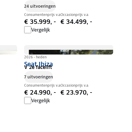
24 uitvoeringen
Consumentenprijs v.a
Occasionprijs v.a
€ 35.999, -
€ 34.499, -
Vergelijk
2026 - heden
Seat Ibiza
V 2e facelift
7 uitvoeringen
Consumentenprijs v.a
Occasionprijs v.a
€ 24.990, -
€ 23.970, -
Vergelijk