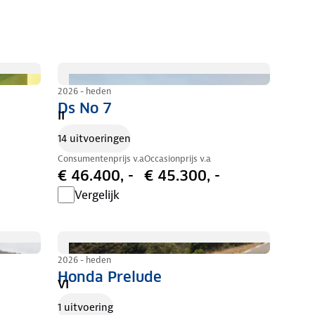
2026 - heden
Ds No 7
II
14 uitvoeringen
Consumentenprijs v.a
Occasionprijs v.a
€ 46.400, -
€ 45.300, -
Vergelijk
2026 - heden
Honda Prelude
VI
1 uitvoering