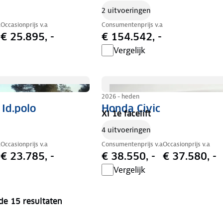
2 uitvoeringen
a
Occasionprijs v.a
Consumentenprijs v.a
€ 25.895, -
€ 154.542, -
Vergelijk
2026 - heden
Id.polo
Honda Civic
XI 1e facelift
4 uitvoeringen
a
Occasionprijs v.a
Consumentenprijs v.a
Occasionprijs v.a
€ 23.785, -
€ 38.550, -
€ 37.580, -
Vergelijk
de 15 resultaten