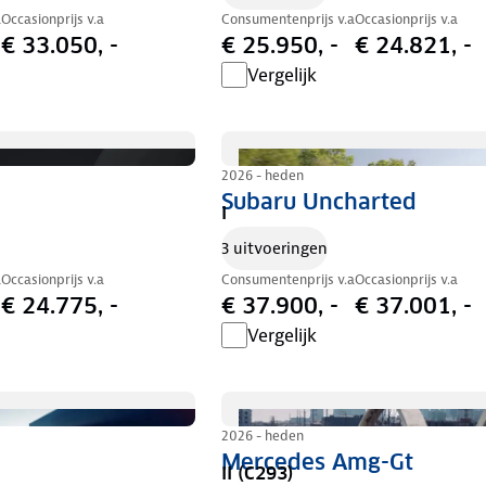
a
Occasionprijs v.a
Consumentenprijs v.a
Occasionprijs v.a
€ 33.050, -
€ 25.950, -
€ 24.821, -
Vergelijk
2026 - heden
Subaru Uncharted
I
3 uitvoeringen
a
Occasionprijs v.a
Consumentenprijs v.a
Occasionprijs v.a
€ 24.775, -
€ 37.900, -
€ 37.001, -
Vergelijk
2026 - heden
Mercedes Amg-Gt
II (C293)