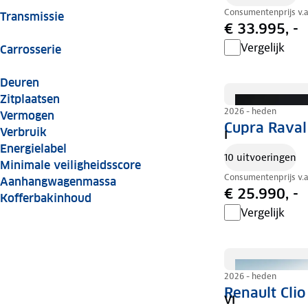
Consumentenprijs v.
Transmissie
€ 33.995, -
Vergelijk
Carrosserie
Deuren
Zitplaatsen
2026 - heden
Vermogen
Cupra Raval
Verbruik
I
Energielabel
10 uitvoeringen
Minimale veiligheidsscore
Consumentenprijs v.
Aanhangwagenmassa
€ 25.990, -
Kofferbakinhoud
Vergelijk
2026 - heden
Renault Clio
VI