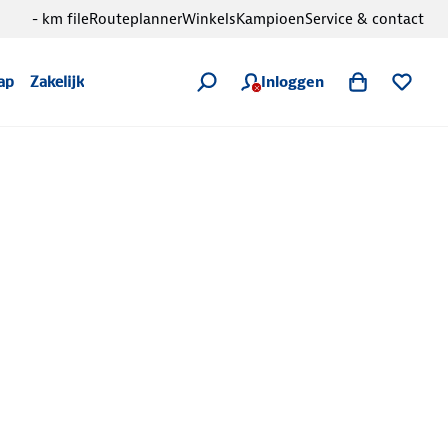
- km file
Routeplanner
Winkels
Kampioen
Service & contact
Inloggen
ap
Zakelijk