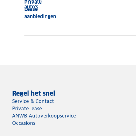
Private
nog
auto's
Lease
het
aanbiedingen
meeste
terug
Regel het snel
Service & Contact
Private lease
ANWB Autoverkoopservice
Occasions