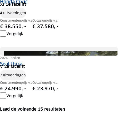
Honda Civic
XI 1e facelift
4 uitvoeringen
Consumentenprijs v.a
Occasionprijs v.a
€ 38.550, -
€ 37.580, -
Vergelijk
2026 - heden
Seat Ibiza
V 2e facelift
7 uitvoeringen
Consumentenprijs v.a
Occasionprijs v.a
€ 24.990, -
€ 23.970, -
Vergelijk
Laad de volgende 15 resultaten