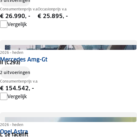
5 uitvoeringen
Consumentenprijs v.a
Occasionprijs v.a
€ 26.990, -
€ 25.895, -
Vergelijk
2026 - heden
Mercedes Amg-Gt
II (C293)
2 uitvoeringen
Consumentenprijs v.a
€ 154.542, -
Vergelijk
2026 - heden
Opel Astra
L 1e facelift