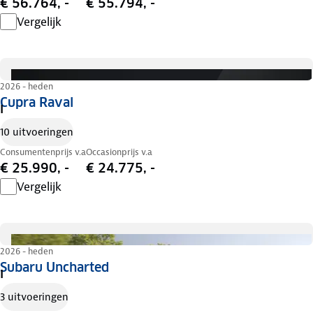
€ 56.764, -
€ 55.794, -
Vergelijk
2026 - heden
Cupra Raval
I
10 uitvoeringen
Consumentenprijs v.a
Occasionprijs v.a
€ 25.990, -
€ 24.775, -
Vergelijk
2026 - heden
Subaru Uncharted
I
3 uitvoeringen