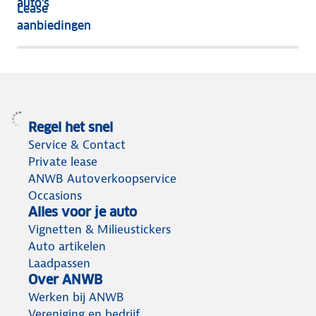
auto's
Lease
het
aanbiedingen
meeste
terug
Regel het snel
Service & Contact
Private lease
ANWB Autoverkoopservice
Occasions
Alles voor je auto
Vignetten & Milieustickers
Auto artikelen
Laadpassen
Over ANWB
Werken bij ANWB
Vereniging en bedrijf