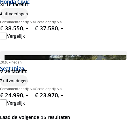
Honda Civic
XI 1e facelift
4 uitvoeringen
Consumentenprijs v.a
Occasionprijs v.a
€ 38.550, -
€ 37.580, -
Vergelijk
2026 - heden
Seat Ibiza
V 2e facelift
7 uitvoeringen
Consumentenprijs v.a
Occasionprijs v.a
€ 24.990, -
€ 23.970, -
Vergelijk
Laad de volgende 15 resultaten