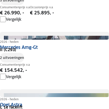
5 uitvoeringen
Consumentenprijs v.a
Occasionprijs v.a
€ 26.990, -
€ 25.895, -
Vergelijk
2026 - heden
Mercedes Amg-Gt
II (C293)
2 uitvoeringen
Consumentenprijs v.a
€ 154.542, -
Vergelijk
2026 - heden
Opel Astra
L 1e facelift