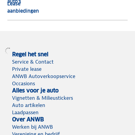
auto's
Lease
het
aanbiedingen
meeste
terug
Regel het snel
Service & Contact
Private lease
ANWB Autoverkoopservice
Occasions
Alles voor je auto
Vignetten & Milieustickers
Auto artikelen
Laadpassen
Over ANWB
Werken bij ANWB
Vereniging en bedrijf