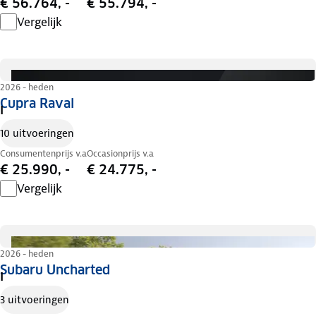
€ 56.764, -
€ 55.794, -
Vergelijk
2026 - heden
Cupra Raval
I
10 uitvoeringen
Consumentenprijs v.a
Occasionprijs v.a
€ 25.990, -
€ 24.775, -
Vergelijk
2026 - heden
Subaru Uncharted
I
3 uitvoeringen