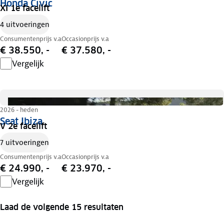
Honda Civic
XI 1e facelift
4 uitvoeringen
Consumentenprijs v.a
Occasionprijs v.a
€ 38.550, -
€ 37.580, -
Vergelijk
2026 - heden
Seat Ibiza
V 2e facelift
7 uitvoeringen
Consumentenprijs v.a
Occasionprijs v.a
€ 24.990, -
€ 23.970, -
Vergelijk
Laad de volgende 15 resultaten