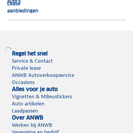
auto's
Lease
het
aanbiedingen
meeste
terug
Regel het snel
Service & Contact
Private lease
ANWB Autoverkoopservice
Occasions
Alles voor je auto
Vignetten & Milieustickers
Auto artikelen
Laadpassen
Over ANWB
Werken bij ANWB
Vereniging en bedrijf