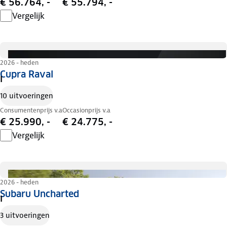
€ 56.764, -
€ 55.794, -
Vergelijk
2026 - heden
Cupra Raval
I
10 uitvoeringen
Consumentenprijs v.a
Occasionprijs v.a
€ 25.990, -
€ 24.775, -
Vergelijk
2026 - heden
Subaru Uncharted
I
3 uitvoeringen