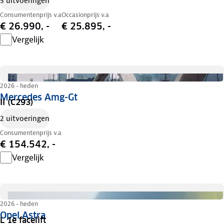
5 uitvoeringen
Consumentenprijs v.a
Occasionprijs v.a
€ 26.990, -
€ 25.895, -
Vergelijk
2026 - heden
Mercedes Amg-Gt
II (C293)
2 uitvoeringen
Consumentenprijs v.a
€ 154.542, -
Vergelijk
2026 - heden
Opel Astra
L 1e facelift