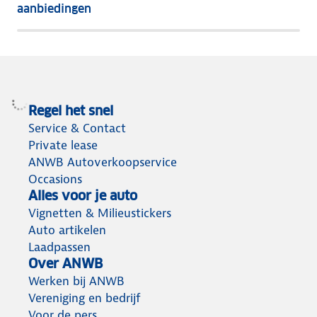
aanbiedingen
meeste
terug
Regel het snel
Service & Contact
Private lease
ANWB Autoverkoopservice
Occasions
Alles voor je auto
Vignetten & Milieustickers
Auto artikelen
Laadpassen
Over ANWB
Werken bij ANWB
Vereniging en bedrijf
Voor de pers