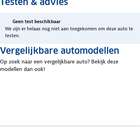
Testen & advies
Geen test beschikbaar
We zijn er helaas nog niet aan toegekomen om deze auto te
testen.
Vergelijkbare automodellen
Op zoek naar een vergelijkbare auto? Bekijk deze
modellen dan ook!
Volkswagen
Audi
Audi
Golf
A3
A1