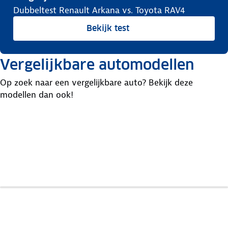
Dubbeltest Renault Arkana vs. Toyota RAV4
Bekijk test
Vergelijkbare automodellen
Op zoek naar een vergelijkbare auto? Bekijk deze
modellen dan ook!
Jeep
Suzuki
Kia
Compass
Across
Sportage