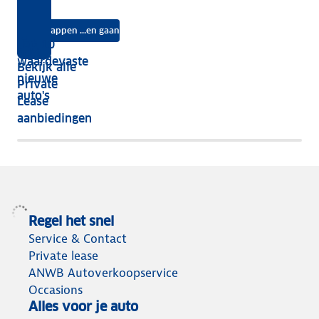
jouw
Lease?
je
je?
auto
na
Instappen ...en gaan
je
Top 10
vijf
écht
waardevaste
Bekijk alle
jaar
nieuwe
Private
nog
auto's
Lease
het
aanbiedingen
meeste
terug
Regel het snel
Service & Contact
Private lease
ANWB Autoverkoopservice
Occasions
Alles voor je auto