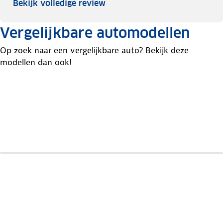
Bekijk volledige review
Vergelijkbare automodellen
Op zoek naar een vergelijkbare auto? Bekijk deze
modellen dan ook!
Hyundai
Kia
Volkswagen
I10
Picanto
Up!