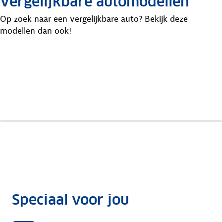
Vergelijkbare automodellen
Op zoek naar een vergelijkbare auto? Bekijk deze
modellen dan ook!
Peugeot
Toyota
Citroen
108
Aygo
C1
Speciaal voor jou