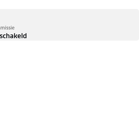
smissie
schakeld