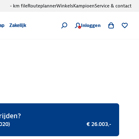
- km file
Routeplanner
Winkels
Kampioen
Service & contact
Inloggen
ap
Zakelijk
rijden?
020)
€ 26.003,-