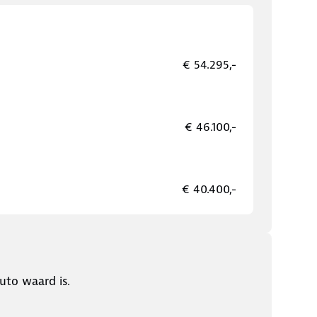
€ 54.295,-
€ 46.100,-
€ 40.400,-
uto waard is.