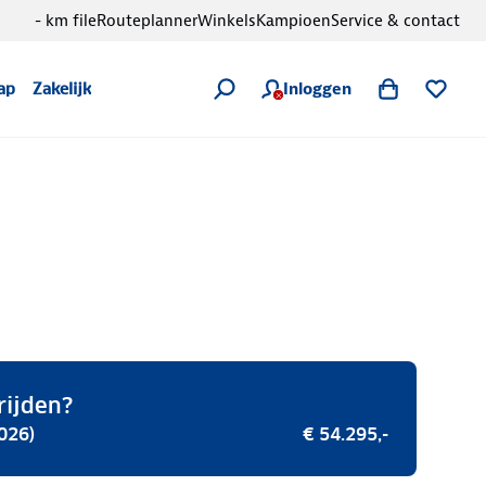
- km file
Routeplanner
Winkels
Kampioen
Service & contact
Inloggen
ap
Zakelijk
rijden?
026)
€ 54.295,-