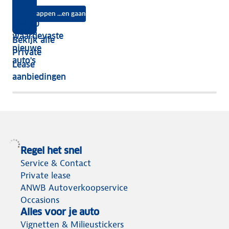
je?
auto
na
Instappen ...en gaan
je
Top 10
vijf
écht
waardevaste
Bekijk alle
jaar
nieuwe
Private
nog
auto's
Lease
het
aanbiedingen
meeste
terug
Regel het snel
Service & Contact
Private lease
ANWB Autoverkoopservice
Occasions
Alles voor je auto
Vignetten & Milieustickers