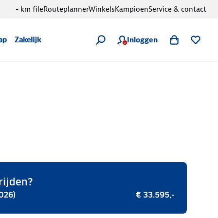
- km file
Routeplanner
Winkels
Kampioen
Service & contact
Inloggen
ap
Zakelijk
rijden?
026)
€ 33.595,-