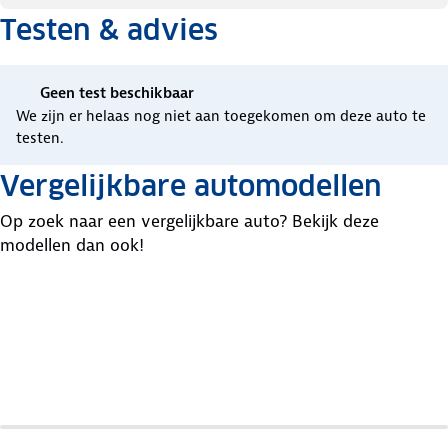
Testen & advies
Geen test beschikbaar
We zijn er helaas nog niet aan toegekomen om deze auto te
testen.
Vergelijkbare automodellen
Op zoek naar een vergelijkbare auto? Bekijk deze
modellen dan ook!
BMW
Audi
2-
Opel
A3
Serie
Cascada