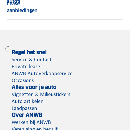
auto's
Lease
het
aanbiedingen
meeste
terug
Regel het snel
Service & Contact
Private lease
ANWB Autoverkoopservice
Occasions
Alles voor je auto
Vignetten & Milieustickers
Auto artikelen
Laadpassen
Over ANWB
Werken bij ANWB
Vereniging en bedrijf