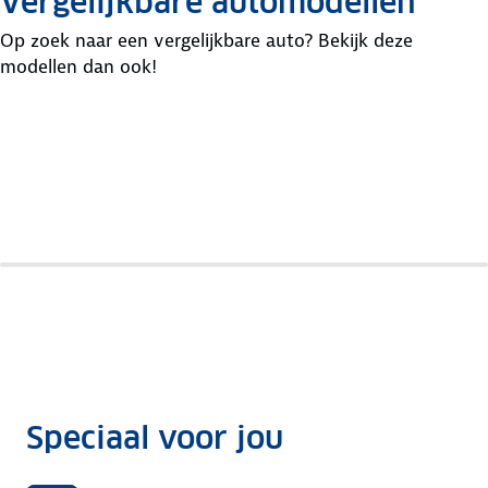
Vergelijkbare automodellen
Op zoek naar een vergelijkbare auto? Bekijk deze
modellen dan ook!
Toyota
Mitsubishi
Yaris
Renault
Asx
Cross
Captur
Speciaal voor jou