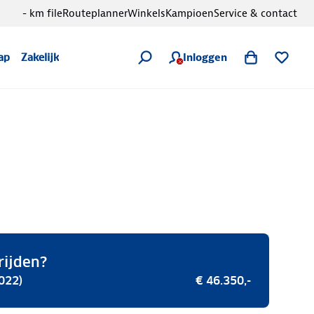
- km file
Routeplanner
Winkels
Kampioen
Service & contact
Inloggen
ap
Zakelijk
rijden?
022)
€ 46.350,-