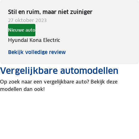
Stil en ruim, maar niet zuiniger
27 oktober 2023
Nieuwe auto
Hyundai Kona Electric
Bekijk volledige review
Vergelijkbare automodellen
Op zoek naar een vergelijkbare auto? Bekijk deze
modellen dan ook!
Kia
Kia
MINI
Niro
Ev3
Countryman