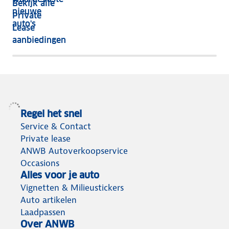
Bekijk alle
jaar
nieuwe
Private
nog
auto's
Lease
het
aanbiedingen
meeste
terug
Regel het snel
Service & Contact
Private lease
ANWB Autoverkoopservice
Occasions
Alles voor je auto
Vignetten & Milieustickers
Auto artikelen
Laadpassen
Over ANWB