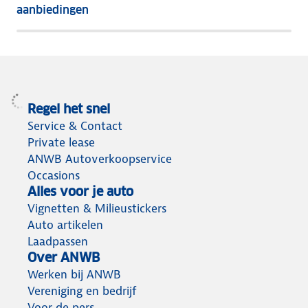
het
aanbiedingen
meeste
terug
Regel het snel
Service & Contact
Private lease
ANWB Autoverkoopservice
Occasions
Alles voor je auto
Vignetten & Milieustickers
Auto artikelen
Laadpassen
Over ANWB
Werken bij ANWB
Vereniging en bedrijf
Voor de pers