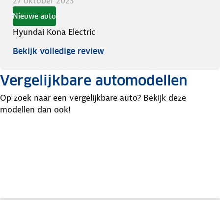
27 oktober 2023
Nieuwe auto
Hyundai Kona Electric
Bekijk volledige review
Vergelijkbare automodellen
Op zoek naar een vergelijkbare auto? Bekijk deze
modellen dan ook!
Renault
Kia
Kia
Scénic
Niro
Ev3