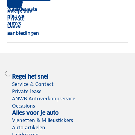
Top 10
vijf
écht
waardevaste
Bekijk alle
jaar
nieuwe
Private
nog
auto's
Lease
het
aanbiedingen
meeste
terug
Regel het snel
Service & Contact
Private lease
ANWB Autoverkoopservice
Occasions
Alles voor je auto
Vignetten & Milieustickers
Auto artikelen
Laadpassen