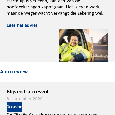
starthulp is verleend, kan één van de
hoofdzekeringen kapot gaan. Het ís even werk,
maar de Wegenwacht vervangt die zekering wel.
Lees het advies
Auto review
Blijvend succesvol
8 september 2020
Occasion
De Citroën C1 is als occasion al vele jaren zeer