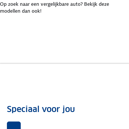
Op zoek naar een vergelijkbare auto? Bekijk deze
modellen dan ook!
Toyota
Peugeot
Ford
Aygo
108
Ka
Speciaal voor jou