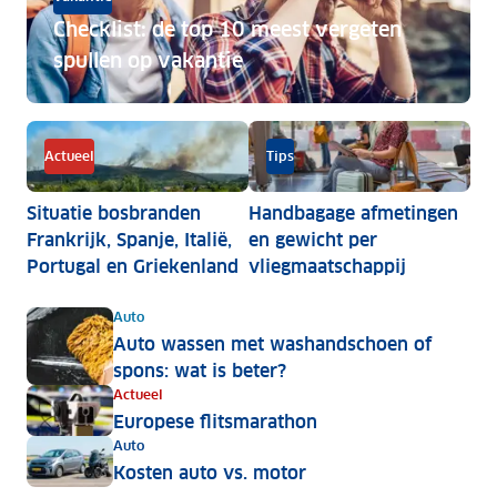
Checklist: de top 10 meest vergeten
spullen op vakantie
Checklist: de top 10 meest vergeten spullen op vakant
Actueel
Tips
Situatie bosbranden
Handbagage afmetingen
Frankrijk, Spanje, Italië,
en gewicht per
Portugal en Griekenland
vliegmaatschappij
Auto
Auto wassen met washandschoen of
spons: wat is beter?
Actueel
Europese flitsmarathon
Auto
Kosten auto vs. motor